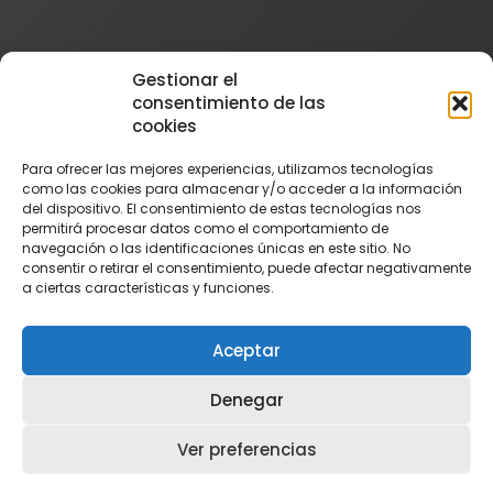
Instagram
Gestionar el
@patatascatalan
consentimiento de las
Facebook
cookies
@Patatas Catalán
Para ofrecer las mejores experiencias, utilizamos tecnologías
Vimeo
como las cookies para almacenar y/o acceder a la información
del dispositivo. El consentimiento de estas tecnologías nos
Patatascatalan
permitirá procesar datos como el comportamiento de
Youtube
navegación o las identificaciones únicas en este sitio. No
consentir o retirar el consentimiento, puede afectar negativamente
PatatasCatalan
a ciertas características y funciones.
Aceptar
Denegar
Ver preferencias
©
PATATAS CATALÁN
|
Política de cookies
-
Aviso Legal
-
Política de Privacidad
|