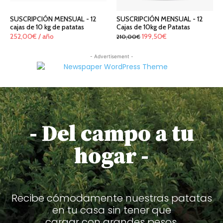
SUSCRIPCIÓN MENSUAL - 12
SUSCRIPCIÓN MENSUAL - 12
cajas de 10 kg de patatas
Cajas de 10kg de Patatas
El
El
252,00
€
/ año
199,50
€
210,00
€
precio
precio
- Advertisement -
original
actual
era:
es:
210,00€.
199,50€.
- Del campo a tu
hogar -
Recibe cómodamente nuestras patatas
en tu casa sin tener que
cargar con grandes pesos.