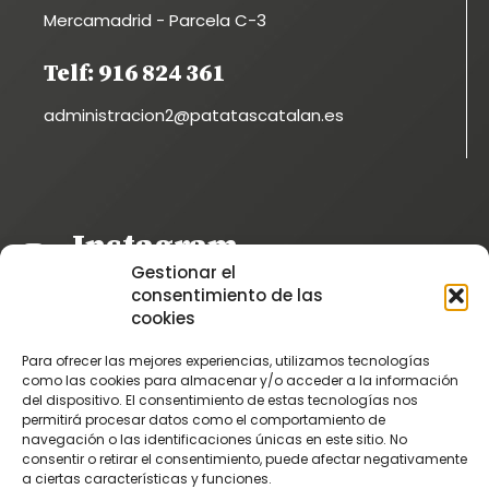
Mercamadrid - Parcela C-3
Telf: 916 824 361
administracion2@patatascatalan.es
Instagram
Gestionar el
@patatascatalan
consentimiento de las
Facebook
cookies
@Patatas Catalán
Para ofrecer las mejores experiencias, utilizamos tecnologías
Vimeo
como las cookies para almacenar y/o acceder a la información
del dispositivo. El consentimiento de estas tecnologías nos
Patatascatalan
permitirá procesar datos como el comportamiento de
Youtube
navegación o las identificaciones únicas en este sitio. No
consentir o retirar el consentimiento, puede afectar negativamente
PatatasCatalan
a ciertas características y funciones.