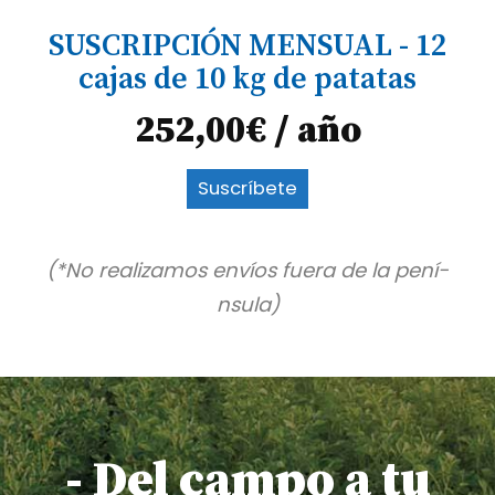
SUSCRIPCIÓN MENSUAL - 12
cajas de 10 kg de patatas
252,00
€
/ año
Suscríbete
(*No realizamos envíos fuera de la pení­
nsula)
- Del campo a tu