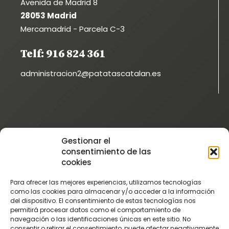
Avenida de Madrid 8
28053 Madrid
Mercamadrid - Parcela C-3
Telf: 916 824 361
administracion2@patatascatalan.es
Instagram
Gestionar el
@patatascatalan
consentimiento de las
Facebook
cookies
@Patatas Catalán
Para ofrecer las mejores experiencias, utilizamos tecnologías
Vimeo
como las cookies para almacenar y/o acceder a la información
del dispositivo. El consentimiento de estas tecnologías nos
Patatascatalan
permitirá procesar datos como el comportamiento de
Youtube
navegación o las identificaciones únicas en este sitio. No
consentir o retirar el consentimiento, puede afectar negativamente