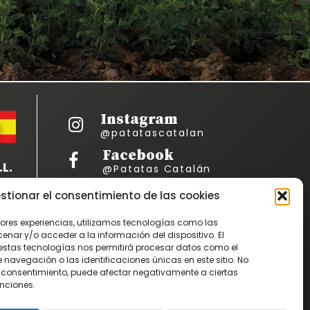
Instagram
@patatascatalan
Facebook
L.
@Patatas Catalán
Vimeo
stionar el consentimiento de las cookies
Patatascatalan
C-3
jores experiencias, utilizamos tecnologías como las
Youtube
nar y/o acceder a la información del dispositivo. El
PatatasCatalan
estas tecnologías nos permitirá procesar datos como el
avegación o las identificaciones únicas en este sitio. No
 el consentimiento, puede afectar negativamente a ciertas
ascatalan.es
unciones.