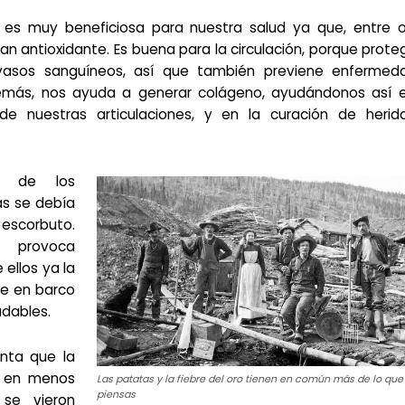
 es muy beneficiosa para nuestra salud ya que, entre o
an antioxidante. Es buena para la circulación, porque prote
 vasos sanguíneos, así que también previene enfermed
emás, nos ayuda a generar colágeno, ayudándonos así e
de nuestras articulaciones, y en la curación de herid
o de los
as se debía
 escorbuto.
, provoca
ellos ya la
je en barco
dables.
nta que la
e en menos
Las patatas y la fiebre del oro tienen en común más de lo que
piensas
se vieron