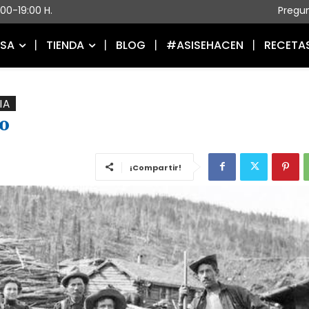
5:00-19:00 H.
Pregu
ESA
TIENDA
BLOG
#ASISEHACEN
RECETA
IA
ro
¡Compartir!