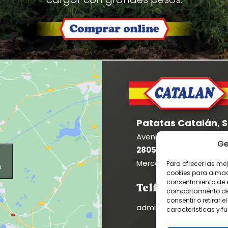
Patatas Catalán, S.
Avenida de Madrid 8
Ge
28053 Madrid
Mercamadrid - Parcela 
Para ofrecer las me
o
cookies para almace
consentimiento de 
Telf: 916 824 361
comportamiento de n
consentir o retirar
administracion2@patat
características y f