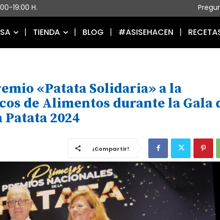
5:00-19:00 H.
Pregu
ESA
TIENDA
BLOG
#ASISEHACEN
RECETA
emio «Patata Solidaria» a la
cos de Alimentos durante la Gala 
a Patata 2024
¡Compartir!