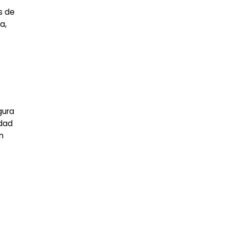
s de
a,
gura
edad
n