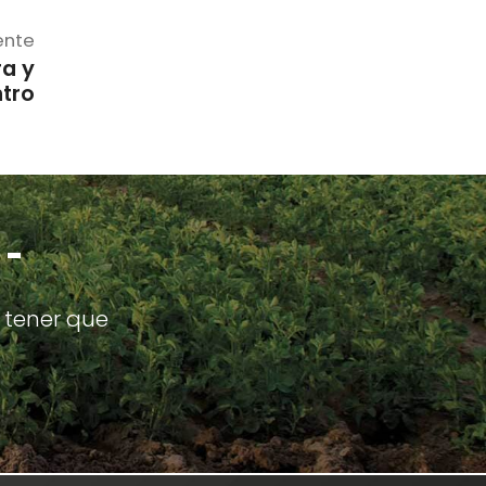
ente
ra y
ntro
 -
 tener que