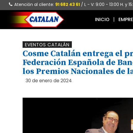
Atención al cliente:
91 682 43 61
/ L - V: 9:00 - 13:00 H. y 1
INICIO
EMPR
EVENTOS CATALÁN
Cosme Catalán entrega el pr
Federación Española de Ban
los Premios Nacionales de l
30 de enero de 2024