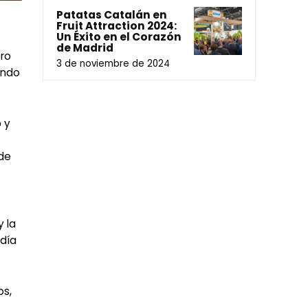
Patatas Catalán en
Fruit Attraction 2024:
Un Éxito en el Corazón
de Madrid
bro
3 de noviembre de 2024
undo
 y
 de
y la
 día
os,