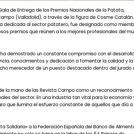
ala de Entrega de los Premios Nacionales de la Patata,
ampo (Valladolid), a través de la figura de Cosme Catalán.
oria dedicada al sector patatero, fue designado como miem
giosos premios que reúnen a los mejores profesionales del m
a, ha demostrado un constante compromiso con el desarrollo
ncia, conocimientos y dedicación a fomentar la calidad y la
hecho merecedor de un puesto destacado dentro del jurado
o de la mano de las Revista Campo como un reconocimiento
ales del sector. En una industria tan vital para la economía 
ro que ilumina el esfuerzo constante de aquellos que día a
a Solidaria» a la Federación Española del Banco de Aliment
imiento no solo se basa en la labor de los 54 Bancos de