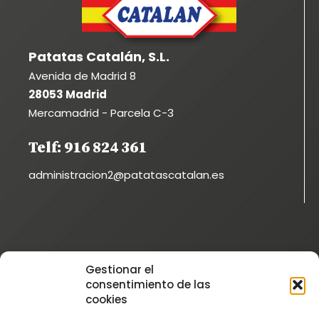
Patatas Catalán, S.L.
Avenida de Madrid 8
28053 Madrid
Mercamadrid - Parcela C-3
Telf: 916 824 361
administracion2@patatascatalan.es
Instagram
Gestionar el
@patatascatalan
consentimiento de las
Facebook
cookies
@Patatas Catalán