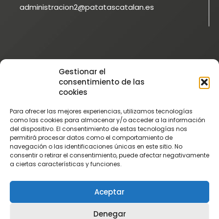
administracion2@patatascatalan.es
Instagram
Gestionar el
@patatascatalan
consentimiento de las
Facebook
cookies
@Patatas Catalán
Para ofrecer las mejores experiencias, utilizamos tecnologías
Vimeo
como las cookies para almacenar y/o acceder a la información
del dispositivo. El consentimiento de estas tecnologías nos
Patatascatalan
permitirá procesar datos como el comportamiento de
Youtube
navegación o las identificaciones únicas en este sitio. No
consentir o retirar el consentimiento, puede afectar negativamente
PatatasCatalan
a ciertas características y funciones.
Aceptar
Denegar