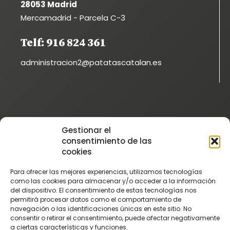
28053 Madrid
Mercamadrid - Parcela C-3
Telf: 916 824 361
administracion2@patatascatalan.es
Instagram
Gestionar el
@patatascatalan
consentimiento de las
Facebook
cookies
@Patatas Catalán
Para ofrecer las mejores experiencias, utilizamos tecnologías
Vimeo
como las cookies para almacenar y/o acceder a la información
del dispositivo. El consentimiento de estas tecnologías nos
Patatascatalan
permitirá procesar datos como el comportamiento de
Youtube
navegación o las identificaciones únicas en este sitio. No
consentir o retirar el consentimiento, puede afectar negativamente
PatatasCatalan
a ciertas características y funciones.