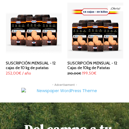
¡Oferta!
SUSCRIPCIÓN MENSUAL - 12
SUSCRIPCIÓN MENSUAL - 12
cajas de 10 kg de patatas
Cajas de 10kg de Patatas
El
El
252,00
€
/ año
199,50
€
210,00
€
precio
precio
- Advertisement -
original
actual
era:
es:
210,00€.
199,50€.