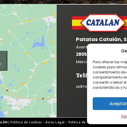
Patatas Catalán, S.
Avenida de Madrid 8
Ge
28053 Madrid
Mercamadrid - Parcela 
Para ofrecer las me
o
cookies para almace
consentimiento de 
Telf: 916 824 361
comportamiento de n
consentir o retirar
administracion2@patat
características y f
Aceptar
Pol
ALÁN
|
Política de cookies
-
Aviso Legal
-
Política de Privacidad
| Diseño web