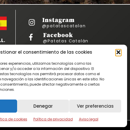
Instagram
@patatascatalan
Facebook
L.
@Patatas Catalán
Vimeo
stionar el consentimiento de las cookies
Patatascatalan
C-3
jores experiencias, utilizamos tecnologías como las
Youtube
nar y/o acceder a la información del dispositivo. El
PatatasCatalan
estas tecnologías nos permitirá procesar datos como el
avegación o las identificaciones únicas en este sitio. No
 el consentimiento, puede afectar negativamente a ciertas
ascatalan.es
unciones.
Denegar
Ver preferencias
ítica de cookies
Política de privacidad
Aviso legal
:
ReaccionEstudio