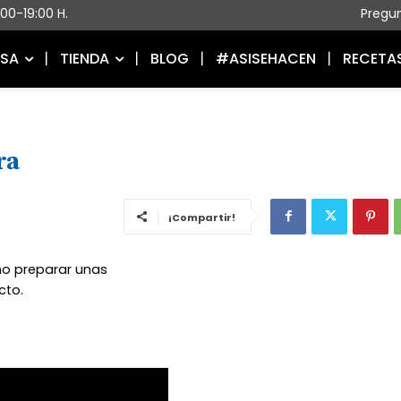
5:00-19:00 H.
Pregu
ESA
TIENDA
BLOG
#ASISEHACEN
RECETA
ra
¡Compartir!
o preparar unas
cto.