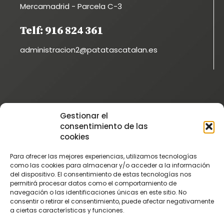
Mercamadrid - Parcela C-3
Telf: 916 824 361
administracion2@patatascatalan.es
Instagram
Gestionar el
@patatascatalan
consentimiento de las
Facebook
cookies
@Patatas Catalán
Para ofrecer las mejores experiencias, utilizamos tecnologías
Vimeo
como las cookies para almacenar y/o acceder a la información
del dispositivo. El consentimiento de estas tecnologías nos
Patatascatalan
permitirá procesar datos como el comportamiento de
Youtube
navegación o las identificaciones únicas en este sitio. No
consentir o retirar el consentimiento, puede afectar negativamente
PatatasCatalan
a ciertas características y funciones.