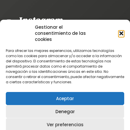
Instagram
Gestionar el
@patatascatalan
consentimiento de las
Facebook
cookies
@Patatas Catalán
Para ofrecer las mejores experiencias, utilizamos tecnologías
Vimeo
como las cookies para almacenar y/o acceder a la información
del dispositivo. El consentimiento de estas tecnologías nos
Patatascatalan
permitirá procesar datos como el comportamiento de
Youtube
navegación o las identificaciones únicas en este sitio. No
consentir o retirar el consentimiento, puede afectar negativamente
PatatasCatalan
a ciertas características y funciones.
Aceptar
Denegar
Ver preferencias