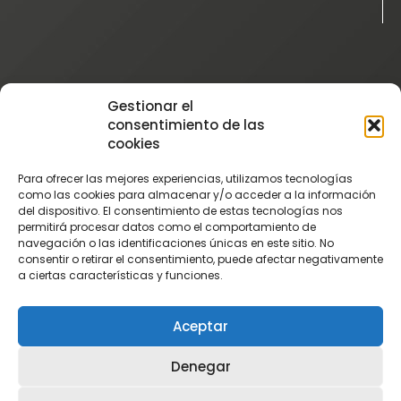
Instagram
Gestionar el
@patatascatalan
consentimiento de las
Facebook
cookies
@Patatas Catalán
Para ofrecer las mejores experiencias, utilizamos tecnologías
Vimeo
como las cookies para almacenar y/o acceder a la información
del dispositivo. El consentimiento de estas tecnologías nos
Patatascatalan
permitirá procesar datos como el comportamiento de
Youtube
navegación o las identificaciones únicas en este sitio. No
consentir o retirar el consentimiento, puede afectar negativamente
PatatasCatalan
a ciertas características y funciones.
Aceptar
Denegar