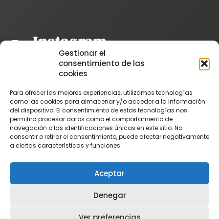
Instagram
Gestionar el
@patatascatalan
consentimiento de las
Facebook
cookies
@Patatas Catalán
Para ofrecer las mejores experiencias, utilizamos tecnologías
Vimeo
como las cookies para almacenar y/o acceder a la información
del dispositivo. El consentimiento de estas tecnologías nos
Patatascatalan
permitirá procesar datos como el comportamiento de
Youtube
navegación o las identificaciones únicas en este sitio. No
consentir o retirar el consentimiento, puede afectar negativamente
PatatasCatalan
a ciertas características y funciones.
Aceptar
Denegar
Ver preferencias