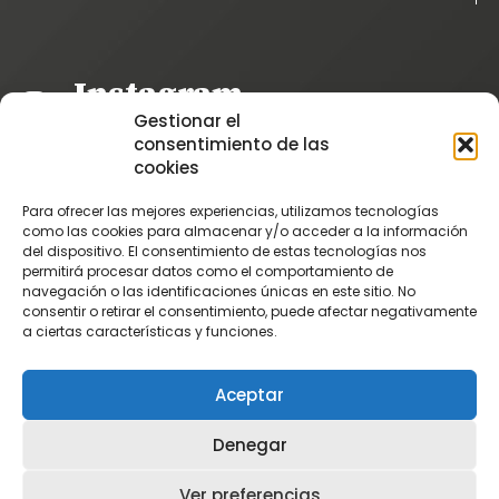
Instagram
Gestionar el
@patatascatalan
consentimiento de las
Facebook
cookies
@Patatas Catalán
Para ofrecer las mejores experiencias, utilizamos tecnologías
Vimeo
como las cookies para almacenar y/o acceder a la información
del dispositivo. El consentimiento de estas tecnologías nos
Patatascatalan
permitirá procesar datos como el comportamiento de
Youtube
navegación o las identificaciones únicas en este sitio. No
consentir o retirar el consentimiento, puede afectar negativamente
PatatasCatalan
a ciertas características y funciones.
Aceptar
Denegar
Ver preferencias