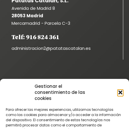
Patatas Catalán, S.L.
Avenida de Madrid 8
28053 Madrid
Mercamadrid - Parcela C-3
Telf: 916 824 361
administracion2@patatascatalan.es
Instagram
Gestionar el
@patatascatalan
consentimiento de las
Facebook
cookies
@Patatas Catalán
Para ofrecer las mejores experiencias, utilizamos tecnologías
Vimeo
como las cookies para almacenar y/o acceder a la información
del dispositivo. El consentimiento de estas tecnologías nos
Patatascatalan
permitirá procesar datos como el comportamiento de