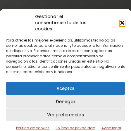
Instagram
Gestionar el
@patatascatalan
consentimiento de las
Facebook
cookies
@Patatas Catalán
Para ofrecer las mejores experiencias, utilizamos tecnologías
Vimeo
como las cookies para almacenar y/o acceder a la información
del dispositivo. El consentimiento de estas tecnologías nos
Patatascatalan
permitirá procesar datos como el comportamiento de
Youtube
navegación o las identificaciones únicas en este sitio. No
consentir o retirar el consentimiento, puede afectar negativamente
PatatasCatalan
a ciertas características y funciones.
Aceptar
Denegar
Ver preferencias
©
PATATAS CATALÁN
|
Política de cookies
-
Aviso Legal
-
Política de Privacidad
|
Política de cookies
Política de privacidad
Aviso legal
Diseño web:
ReaccionEstudio