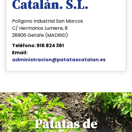
Catalán. S.L.
Polígono Industrial San Marcos
C/ Hermanos Lumiere, 8
28906 Getafe (MADRID)
Teléfono: 916 824 361
Email:
administracion@patatascatalan.es
Patatas de