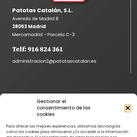
Patatas Catalán, S.L.
Avenida de Madrid 8
28053 Madrid
Mercamadrid - Parcela C-3
Telf: 916 824 361
administracion2@patatascatalan.es
Instagram
Gestionar el
@patatascatalan
consentimiento de las
Facebook
cookies
@Patatas Catalán
Para ofrecer las mejores experiencias, utilizamos tecnologías
Vimeo
como las cookies para almacenar y/o acceder a la información