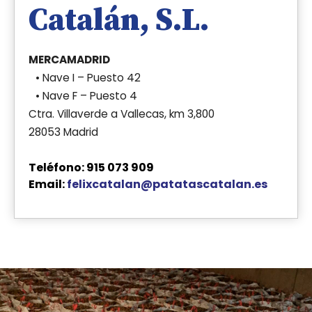
Catalán, S.L.
MERCAMADRID
• Nave I – Puesto 42
• Nave F – Puesto 4
Ctra. Villaverde a Vallecas, km 3,800
28053 Madrid
Teléfono: 915 073 909
Email:
felixcatalan@patatascatalan.es